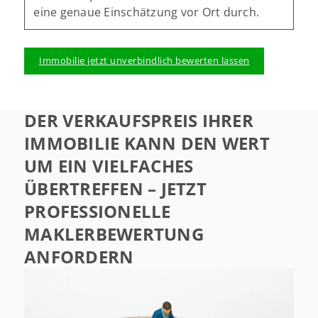
eine genaue Einschätzung vor Ort durch.
PLZ
Immobilie jetzt unverbindlich bewerten lassen
Ort und Ortsteil
DER VERKAUFSPREIS IHRER
IMMOBILIE KANN DEN WERT
(optional) Wollen Sie uns noch etwas zur Immobilie
mitteilen?
UM EIN VIELFACHES
ÜBERTREFFEN – JETZT
PROFESSIONELLE
MAKLERBEWERTUNG
ANFORDERN