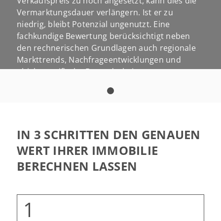
Verkaufspreis zu hoch angesetzt, kann dies die
Vermarktungsdauer verlängern. Ist er zu
niedrig, bleibt Potenzial ungenutzt. Eine
fachkundige Bewertung berücksichtigt neben
den rechnerischen Grundlagen auch regionale
Markttrends, Nachfrageentwicklungen und
objektspezifische Besonderheiten.
Ob für den geplanten Verkauf, eine Erbschaft,
eine Scheidung oder zur Vermögensübersicht –
eine professionelle Immobilienbewertung
schafft Transparenz, Sicherheit und eine solide
Immobilienverkauf mit
Entscheidungsgrundlage.
IN 3 SCHRITTEN DEN GENAUEN
Gewinn
WERT IHRER IMMOBILIE
WAS IST MEINE IMMOBILIE WERT?
BERECHNEN LASSEN
JETZT KOSTENLOS BEWERTEN
LASSEN!
Füllen Sie einfach das Formular aus – wir
melden uns umgehend, um ein erstes