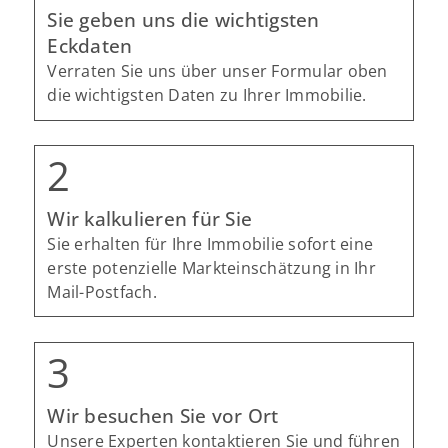
kostenloses Kennenlerngespräch zu
Sie geben uns die wichtigsten
vereinbaren und gemeinsam Ihre
Eckdaten
Optionen zu besprechen.
Verraten Sie uns über unser Formular oben
die wichtigsten Daten zu Ihrer Immobilie.
Angaben zu Ihrer Immobilie
Art der Immobilie
Wir kalkulieren für Sie
Baujahr
Sie erhalten für Ihre Immobilie sofort eine
erste potenzielle Markteinschätzung in Ihr
Mail-Postfach.
renovierungsbedürftig
gepflegt
saniert
Neubau
Wir besuchen Sie vor Ort
Unsere Experten kontaktieren Sie und führen
Bin mir nicht sicher