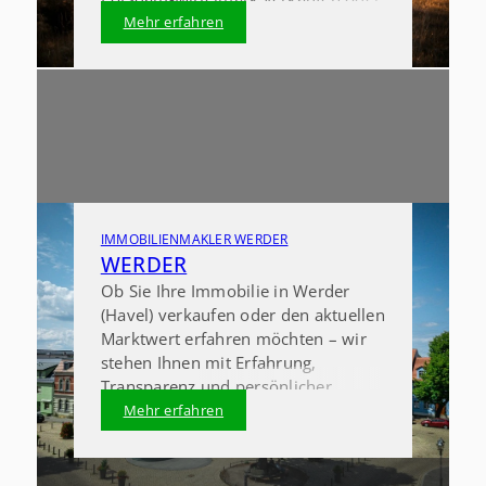
suchen eine professionelle
Mehr erfahren
Immobilienbewertung? Wir begleiten
Sie als erfahrener Immobilienmakler
in der Region von der ersten
Wertermittlung bis zum
erfolgreichen Notartermin
IMMOBILIENMAKLER WERDER
WERDER
Ob Sie Ihre Immobilie in Werder
(Havel) verkaufen oder den aktuellen
Marktwert erfahren möchten – wir
stehen Ihnen mit Erfahrung,
Transparenz und persönlicher
Beratung zur Seite. Als
Mehr erfahren
Immobilienmakler in Werder (Havel)
kennen wir den regionalen Markt
genau und begleiten Ihren