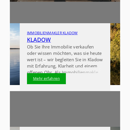
Verkaufsprozess. Wir sorgen dafür,
dass Ihr Immobilienverkauf im
Havelland transparent, gut planbar
und erfolgreich verläuft –
persönlich, zuverlässig und mit
einem klaren Blick für den
IMMOBILIENMAKLER KLADOW
regionalen Markt.
KLADOW
Ob Sie Ihre Immobilie verkaufen
oder wissen möchten, was sie heute
wert ist – wir begleiten Sie in Kladow
mit Erfahrung, Klarheit und einem
offenen Ohr. Als Immobilienmakler
in Kladow sorgen wir dafür, dass Ihr
Mehr erfahren
Immobilienverkauf in Berlin
transparent, planbar und erfolgreich
abläuft.