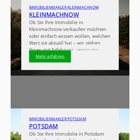
IMMOBILIENMAKLER KLEINMACHNOW
KLEINMACHNOW
Ob Sie Ihre Immobilie in
Kleinmachnow verkaufen möchten
oder einfach wissen wollen, welchen
Wert sie aktuell hat – wir stehen
Ihnen mit Erfahrung, regionaler
Marktkenntnis und einem offenen
Mehr erfahren
Ohr zur Seite.
Als Immobilienmakler in
Kleinmachnow begleiten wir Sie
professionell durch den gesamten
Verkaufsprozess. Wir sorgen dafür,
dass Ihr Immobilienverkauf in
Kleinmachnow transparent, gut
planbar und erfolgreich verläuft –
persönlich, zuverlässig und mit
IMMOBILIENMAKLER POTSDAM
einem klaren Blick für den lokalen
POTSDAM
Markt.
Ob Sie Ihre Immobilie in Potsdam