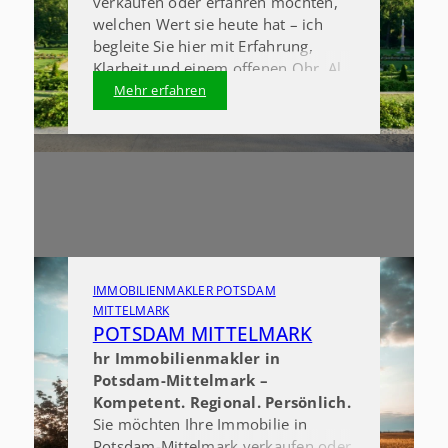
verkaufen oder erfahren möchten,
welchen Wert sie heute hat – ich
begleite Sie hier mit Erfahrung,
Klarheit und einem offenen Ohr. Als
Immobilienmakler in Potsdam bin
Mehr erfahren
ich hier zuhause, kenne den Markt
bestens und sorge dafür, dass Ihr
Immobilienverkauf transparent,
planbar und erfolgreich verläuft.
IMMOBILIENMAKLER POTSDAM
MITTELMARK
POTSDAM MITTELMARK
hr Immobilienmakler in
Potsdam-Mittelmark –
Kompetent. Regional. Persönlich.
Sie möchten Ihre Immobilie in
Potsdam-Mittelmark verkaufen oder