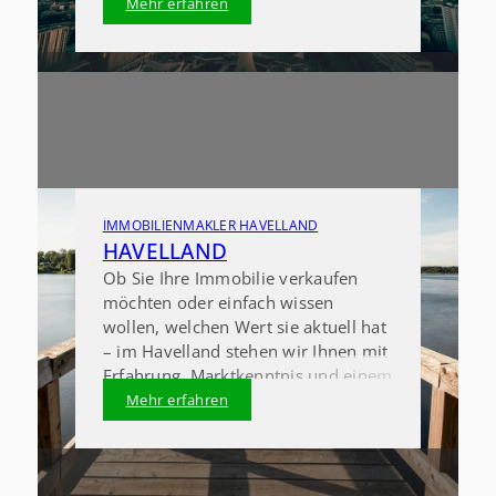
in Berlin sorgen wir dafür, dass Ihr
Mehr erfahren
Immobilienverkauf in Berlin
transparent, planbar und erfolgreich
abläuft.
IMMOBILIENMAKLER HAVELLAND
HAVELLAND
Ob Sie Ihre Immobilie verkaufen
möchten oder einfach wissen
wollen, welchen Wert sie aktuell hat
– im Havelland stehen wir Ihnen mit
Erfahrung, Marktkenntnis und einem
offenen Ohr zur Seite.
Mehr erfahren
Als Immobilienmakler im Havelland
begleiten wir Sie Schritt für Schritt
durch den gesamten