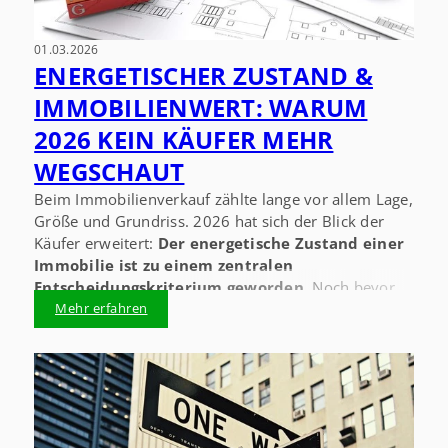
01.03.2026
ENERGETISCHER ZUSTAND &
IMMOBILIENWERT: WARUM
2026 KEIN KÄUFER MEHR
WEGSCHAUT
Beim Immobilienverkauf zählte lange vor allem Lage,
Größe und Grundriss. 2026 hat sich der Blick der
Käufer erweitert:
Der energetische Zustand einer
Immobilie ist zu einem zentralen
Entscheidungskriterium geworden.
Noch bevor
Besichtigungstermine vereinbart werden, werfen
Mehr erfahren
viele Interessenten einen genauen Blick auf den
Energieausweis. Er liefert auf einen Blick Antworten
auf Fragen zu Verbrauch, Kosten und
Zukunftsfähigkeit – und beeinflusst damit
unmittelbar den wahrgenommenen Immobilienwert.