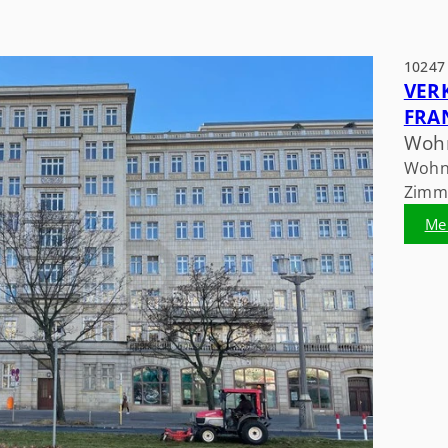
10247 
VER
FRA
Wohn
Wohnf
Zimme
Me