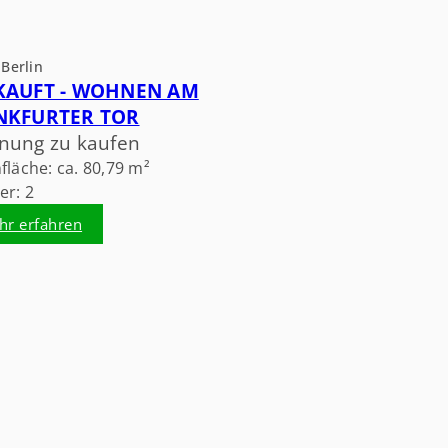
Berlin
KAUFT - WOHNEN AM
NKFURTER TOR
ung zu kaufen
läche: ca. 80,79 m²
r: 2
hr erfahren